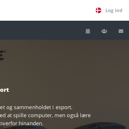
Log ind
ort
bet og sammenholdet i esport.
d at spille computer, men også lære
 overfor hinanden.