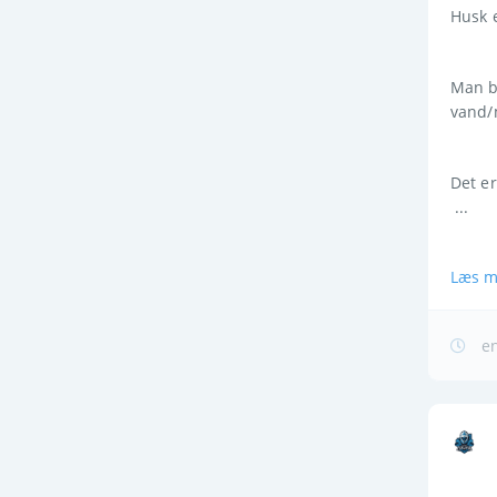
Husk 
Man b
vand/m
Det er
 ...
Læs m
en