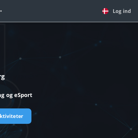
Log ind
rg
ng og eSport
ktiviteter