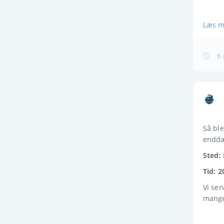
Læs m
6 
Så ble
endda
Sted: 
Tid: 2
Vi ser
mange 