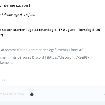
or denne sæson !  
er i denne uge d. 18 juni)
 sæson starter i uge 34 (Mandag d. 17 August – Torsdag d. 20 
t)
t af sommerferien kommer der også events i form af:
me nights på vores Discord ! (https://discord.gg/KsejF8k
kemo ...
ere...
måneder siden