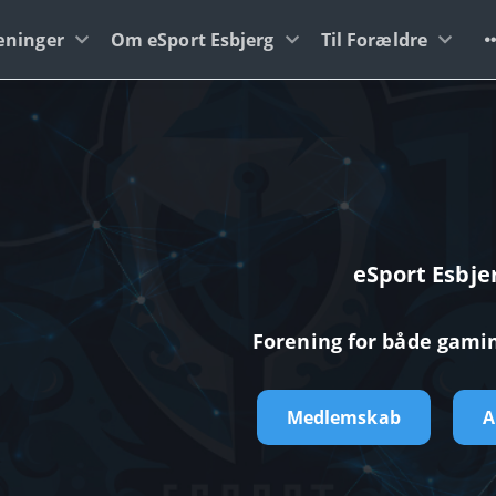
æninger
Om eSport Esbjerg
Til Forældre
eSport Esbje
Forening for både gami
Medlemskab
A