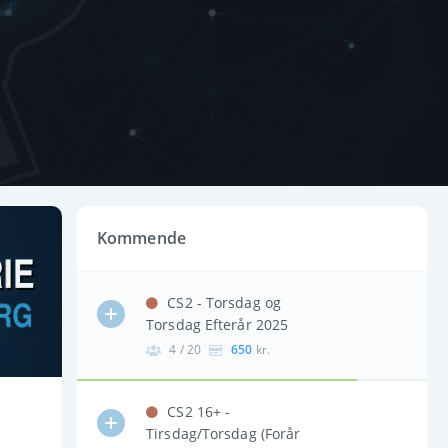
Kommende
CS2 - Torsdag og
Torsdag Efterår 2025
4 / 20
650
kr.
CS2 16+ -
Tirsdag/Torsdag (Forår