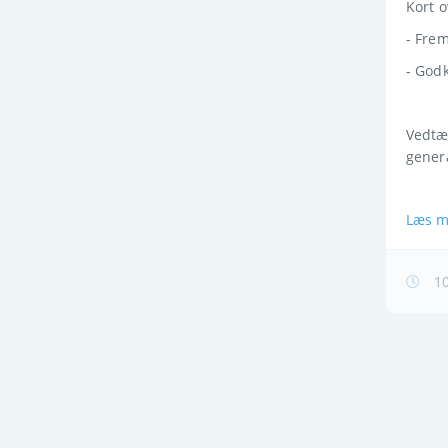
Kort 
- Fre
- God
Vedtæ
gener
Læs m
10