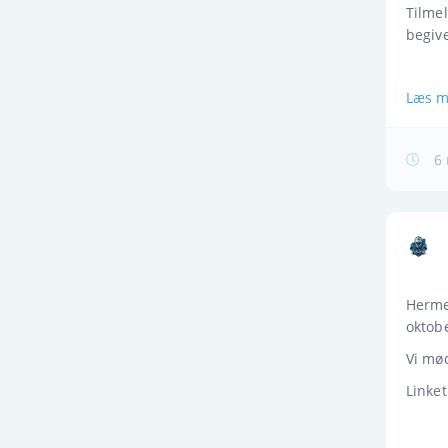
Tilmel
begive
Læs m
6 
Hermed
oktobe
Vi mø
Linket