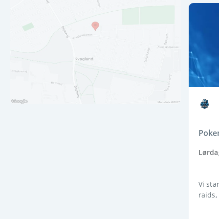
Pokem
Lørdag
Vi sta
raids,