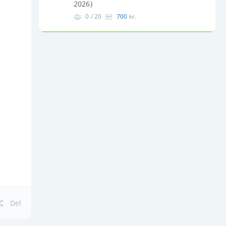
2026)
0 / 20
700
kr.
Del