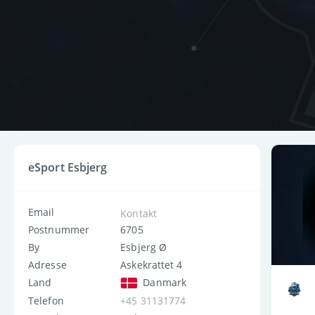
eSport Esbjerg
Email
Kontakt
Postnummer
6705
By
Esbjerg Ø
Adresse
Askekrattet 4
Land
Danmark
Telefon
+45 31131774